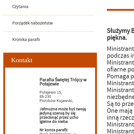
Czytania
Porządek nabożeństw
Służymy Bo
piękna.
Kronika parafii
Ministran
podczas i
Kontakt
Ministrant
ofiarne p
Pomaga po
Parafia Świętej Trójcy w
Ministrant
Połajewie
Ministrant
Połajewo 15,
niezbędne
88-230
Piotrków Kujawski,
Są to prze
Jałmużna może byś twoją
One mają 
jedyną szansą by się
inną rzec
przecisnąć przez ucho
igielne do nieba
Ministran
Ministrant
Nr konta parafii: