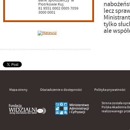
Bank Spółdzielczy
w
nabożeńst
Piotrkowie Kuj.
81 9551 0002 0005 7059
lecz spraw
3000 0001
Ministrant
tylko słuc
ale współ
Mapa strony
Oświadczenie o dostępności
Polityka prywatności
Strona została op
Polska Akademia D
realizowanego prz