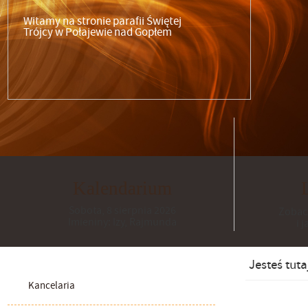
Witamy na stronie parafii Świętej
Trójcy w Połajewie nad Gopłem
Kalendarium
Sobota,
8
sierpnia
2026
Zobacz
Imieniny: Izy, Rajmunda
i 
Jesteś tuta
Kancelaria